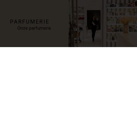
PARFUMERIE
Onze parfumerie
WIJ VERWENNEN JOU
GRAAG VAN KOP TOT
TEEN