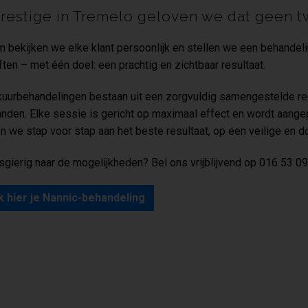
Prestige in Tremelo geloven we dat geen tw
 bekijken we elke klant persoonlijk en stellen we een behandel
ten – met één doel: een prachtig en zichtbaar resultaat.
uurbehandelingen bestaan uit een zorgvuldig samengestelde r
nden. Elke sessie is gericht op maximaal effect en wordt aangep
 we stap voor stap aan het beste resultaat, op een veilige en d
gierig naar de mogelijkheden? Bel ons vrijblijvend op 016 53 0
 hier je Nannic-behandeling