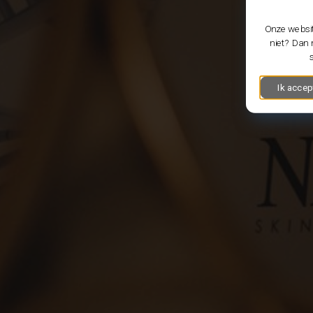
Onze websit
niet? Dan 
Ik accep