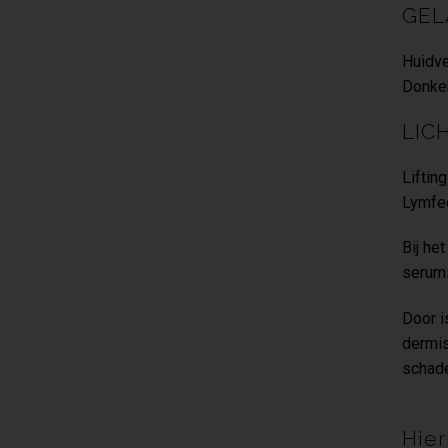
GEL
Huidve
Donker
LIC
Lifting
Lymfed
Bij he
serums
Door i
dermis
schade
Hier