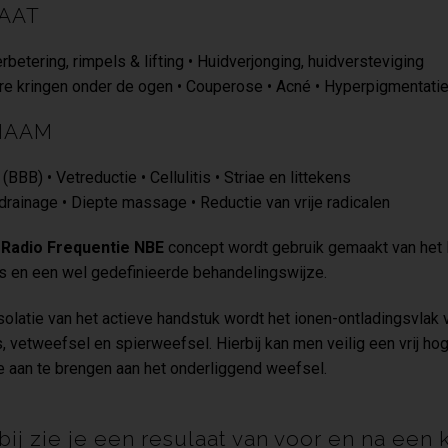
AAT
rbetering, rimpels & lifting • Huidverjonging, huidversteviging
e kringen onder de ogen • Couperose • Acné • Hyperpigmentati
HAAM
 (BBB) • Vetreductie • Cellulitis • Striae en littekens
rainage • Diepte massage • Reductie van vrije radicalen
t
Radio Frequentie NBE
concept wordt gebruik gemaakt van het 
 en een wel gedefinieerde behandelingswijze.
solatie van het actieve handstuk wordt het ionen-ontladingsvlak 
, vetweefsel en spierweefsel. Hierbij kan men veilig een vrij h
 aan te brengen aan het onderliggend weefsel.
bij zie je een resulaat van voor en na ee