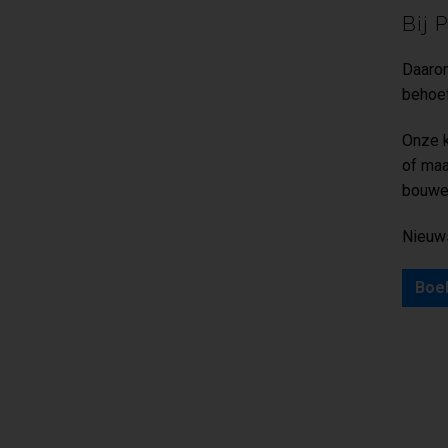
Bij 
Daarom
behoef
Onze k
of maa
bouwen
Nieuws
Boek