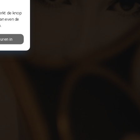
erkt de knop
dan even de
.
uren in