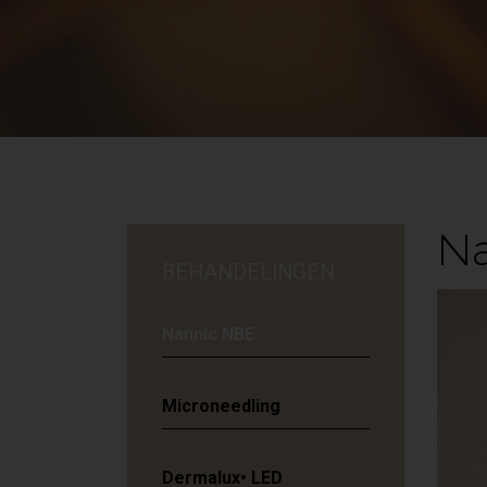
N
BEHANDELINGEN
Nannic NBE
Microneedling
Dermalux• LED