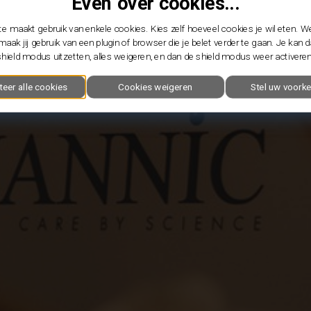
Even over cookies...
e maakt gebruik van enkele cookies. Kies zelf hoeveel cookies je wil eten. W
maak jij gebruik van een plugin of browser die je belet verder te gaan. Je kan 
shield modus uitzetten, alles weigeren, en dan de shield modus weer activeren
teer alle cookies
Cookies weigeren
Stel uw voorke